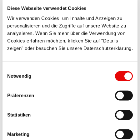
CAPTOP EP 370
Diese Webseite verwendet Cookies
Bouchons TPE
avec languette
Wir verwenden Cookies, um Inhalte und Anzeigen zu
centrale
personalisieren und die Zugriffe auf unsere Website zu
analysieren. Wenn Sie mehr über die Verwendung von
Haute
Cookies erfahren möchten, klicken Sie auf "Details
température
zeigen" oder besuchen Sie unsere Datenschutzerklärung.
jusqu‘à 120 °C.
Languette de
retrait
Einwilligungsauswahl
maniable.
Notwendig
Démontage
facile, sans
Präferenzen
résidu
Details
Statistiken
CAPTOP EP 385
Marketing