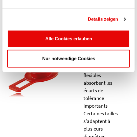
Bouchons
pression à
languette
Details zeigen
latérale
Avec 2 lamelles -
Alle Cookies erlauben
un montage
rapide par
Nur notwendige Cookies
simple pression
Les lamelles
flexibles
absorbent les
écarts de
tolérance
importants
Certaines tailles
s'adaptent à
plusieurs
diamètres