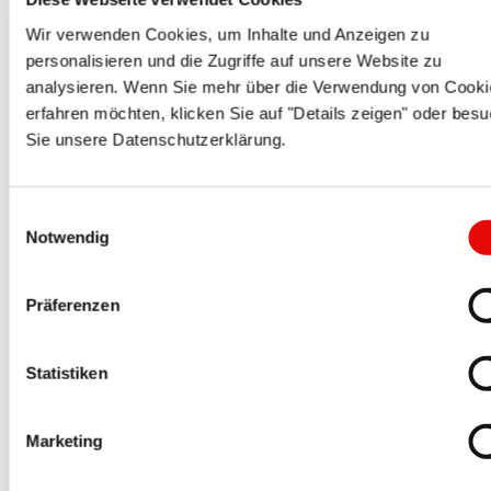
Protection pour traitement par sablage
Wir verwenden Cookies, um Inhalte und Anzeigen zu
personalisieren und die Zugriffe auf unsere Website zu
analysieren. Wenn Sie mehr über die Verwendung von Cooki
erfahren möchten, klicken Sie auf "Details zeigen" oder bes
Sie unsere Datenschutzerklärung.
Einwilligungsauswahl
Notwendig
CAPTOP
®
EP 207
Capuchons de protection en silicone
Präferenzen
Statistiken
Marketing