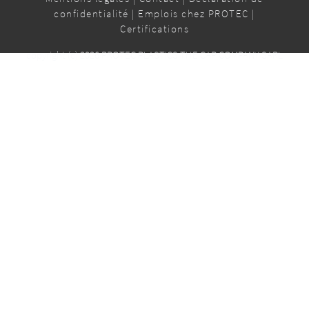
confidentialité
|
Emplois chez PROTEC
|
Certifications
copyright (c) 2026 PROTEC PLASTICS THE CAP COMPANY SARL