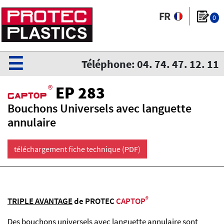
0
☰
Téléphone: 04. 74. 47. 12. 11
®
EP 283
CaPtoP
Bouchons Universels avec languette
annulaire
téléchargement fiche technique (PDF)
®
TRIPLE AVANTAGE
de PROTEC
CAPTOP
Des bouchons universels avec languette annulaire sont