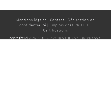
Mentions légales
|
Contact
|
Déclaration de
confidentialité
|
Emplois chez PROTEC
|
Certifications
copyright (c) 2026 PROTEC PLASTICS THE CAP COMPANY SARL