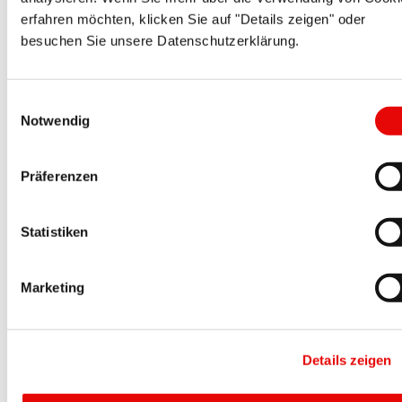
erfahren möchten, klicken Sie auf "Details zeigen" oder
besuchen Sie unsere Datenschutzerklärung.
Einwilligungsauswahl
Notwendig
CAPTOP
®
EP 505
Präferenzen
Capuchons filetés d'étanchéité
Statistiken
Marketing
Details zeigen
CAPTOP
®
EP 185
Bouchons universels pour tubes PVC pression