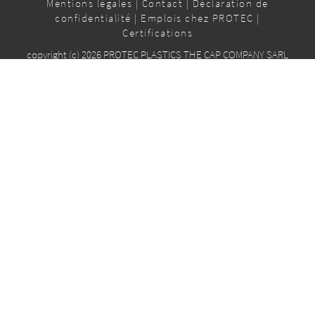
Mentions légales
|
Contact
|
Déclaration de
confidentialité
|
Emplois chez PROTEC
|
Certifications
copyright (c) 2026 PROTEC PLASTICS THE CAP COMPANY SARL