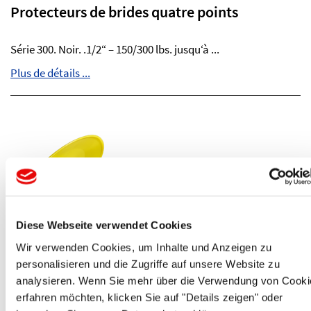
Protecteurs de brides quatre points
Série 300. Noir. .1/2“ – 150/300 lbs. jusqu‘à ...
Plus de détails ...
Diese Webseite verwendet Cookies
CAPTOP
®
EP 305
Wir verwenden Cookies, um Inhalte und Anzeigen zu
Protecteurs de brides DN 10 - DN 400
personalisieren und die Zugriffe auf unsere Website zu
analysieren. Wenn Sie mehr über die Verwendung von Cooki
Avec collerette pour protéger la portée de joint des ...
erfahren möchten, klicken Sie auf "Details zeigen" oder