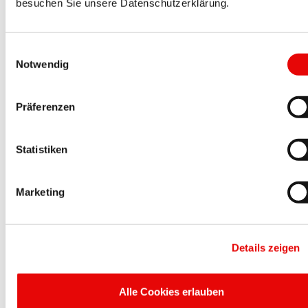
besuchen Sie unsere Datenschutzerklärung.
Plus de détails ...
Einwilligungsauswahl
Notwendig
Präferenzen
Statistiken
CAPTOP
®
EP 306
Protecteurs de brides pour montage rapide
Marketing
Bouchon pour protéger la portée de joint des brides DN ...
Plus de détails ...
Details zeigen
Alle Cookies erlauben