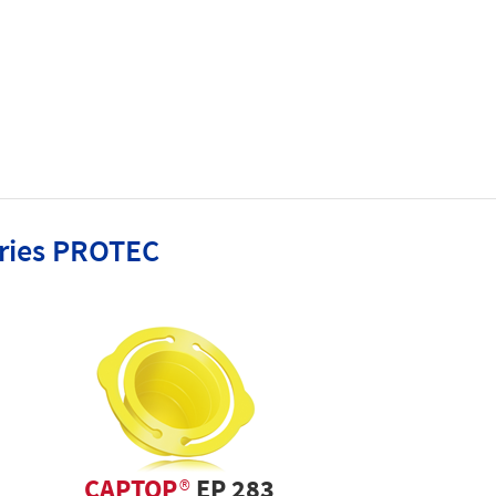
éries PROTEC
CAPTOP
®
EP 283