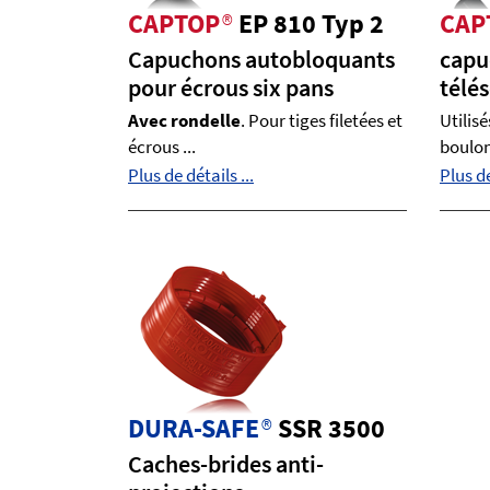
CAPTOP
®
EP 810 Typ 2
CAP
Capuchons autobloquants
capu
pour écrous six pans
télé
Avec rondelle
. Pour tiges filetées et
Utilis
écrous ...
boulons
Plus de détails ...
Plus de
DURA-SAFE
®
SSR 3500
Caches-brides anti-