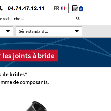
0
Série standard ...
es joints à bride
 de brides
"
gamme de composants.