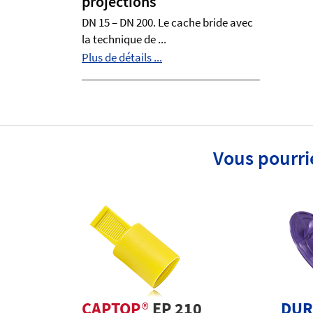
projections
DN 15 – DN 200. Le cache bride avec
la technique de ...
Plus de détails ...
Vous pourri
CAPTOP
®
EP 210
DUR