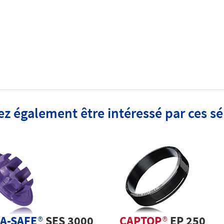
ez également être intéressé par ces s
A-SAFE
®
SES 3000
CAPTOP
®
EP 250