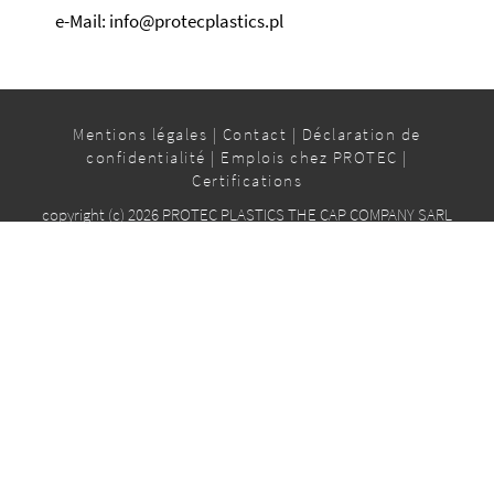
e-Mail: info@protecplastics.pl
Mentions légales
|
Contact
|
Déclaration de
confidentialité
|
Emplois chez PROTEC
|
Certifications
copyright (c) 2026 PROTEC PLASTICS THE CAP COMPANY SARL