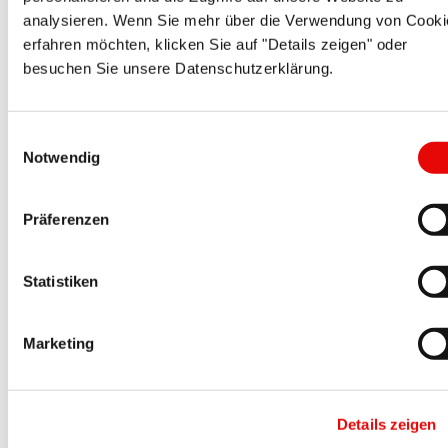
CAPTOP
®
EP 210
analysieren. Wenn Sie mehr über die Verwendung von Cooki
Capuchons souples à languette
erfahren möchten, klicken Sie auf "Details zeigen" oder
besuchen Sie unsere Datenschutzerklärung.
Einwilligungsauswahl
Notwendig
Präferenzen
CAPTOP
®
EP 300
Protecteurs de brides
Statistiken
Marketing
Details zeigen