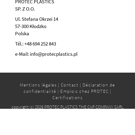
PROTEC PLASTICS
SP. Z O.O.
Ul. Stefana Okrzei 14
57-300 Kłodzko
Polska
Tél.: +48 694 252 843
e-Mail: info@protecplastics.pl
Mentions légales
|
Contact
|
Déclaration de
confidentialité
|
Emplois chez PROTEC
|
Certifications
copyright (c) 2026 PROTEC PLASTICS THE CAP COMPANY SARL