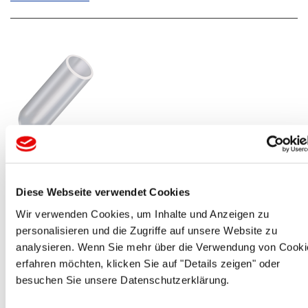
CAPTOP
®
EP 277
Capuchons de protection en silicone
Diese Webseite verwendet Cookies
Ces capuchons coniques de 2 à 125 mm haute température
Wir verwenden Cookies, um Inhalte und Anzeigen zu
EP ...
personalisieren und die Zugriffe auf unsere Website zu
analysieren. Wenn Sie mehr über die Verwendung von Cooki
Plus de détails ...
erfahren möchten, klicken Sie auf "Details zeigen" oder
besuchen Sie unsere Datenschutzerklärung.