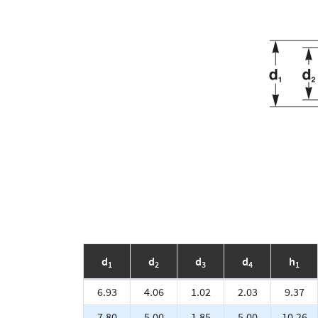
d
d
d
d
h
1
2
3
4
1
6.93
4.06
1.02
2.03
9.37
7.80
5.00
1.85
5.00
10.26