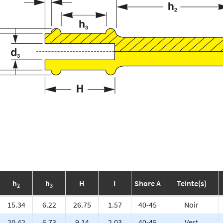
h
h
H
I
Shore A
Teinte(s)
2
3
15.34
6.22
26.75
1.57
40-45
Noir
20.42
6.73
9.14
2.03
40-45
Vert