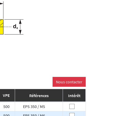
VPE
Références
Intérêt
500
EPS 350 / M5
500
EPS 350 / M6