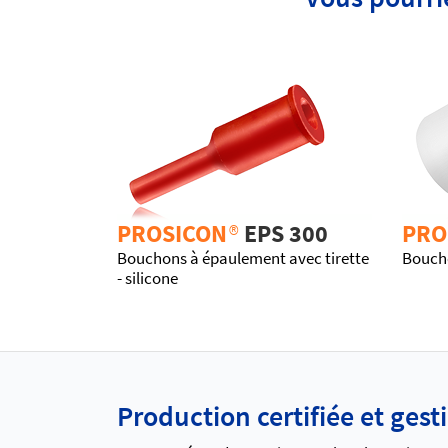
PROSICON
®
EPS 300
PRO
Bouchons à épaulement avec tirette
Boucho
- silicone
Production certifiée et gest