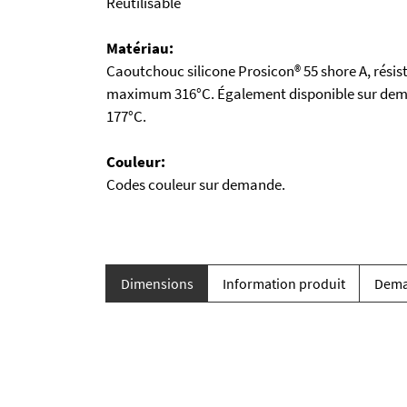
Réutilisable
Matériau:
Caoutchouc silicone Prosicon® 55 shore A, résis
maximum 316°C. Également disponible sur de
177°C.
Couleur:
Codes couleur sur demande.
Dimensions
Information produit
Dema