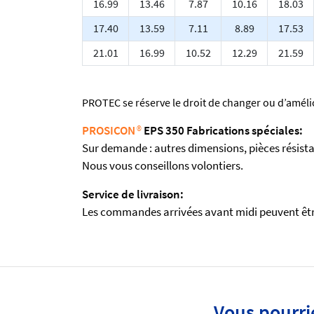
16.99
13.46
7.87
10.16
18.03
17.40
13.59
7.11
8.89
17.53
21.01
16.99
10.52
12.29
21.59
PROTEC se réserve le droit de changer ou d’amélio
PROSICON
®
EPS 350 Fabrications spéciales:
Sur demande : autres dimensions, pièces résista
Nous vous conseillons volontiers.
Service de livraison:
Les commandes arrivées avant midi peuvent être
Vous pourri