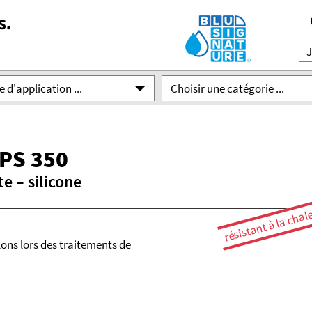
 d'application ...
Choisir une catégorie ...
PS 350
e – silicone
résistant à la chal
lons lors des traitements de