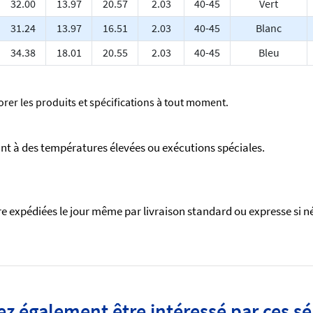
32.00
13.97
20.57
2.03
40-45
Vert
31.24
13.97
16.51
2.03
40-45
Blanc
34.38
18.01
20.55
2.03
40-45
Bleu
rer les produits et spécifications à tout moment.
nt à des températures élevées ou exécutions spéciales.
 expédiées le jour même par livraison standard ou expresse si n
ez également être intéressé par ces s