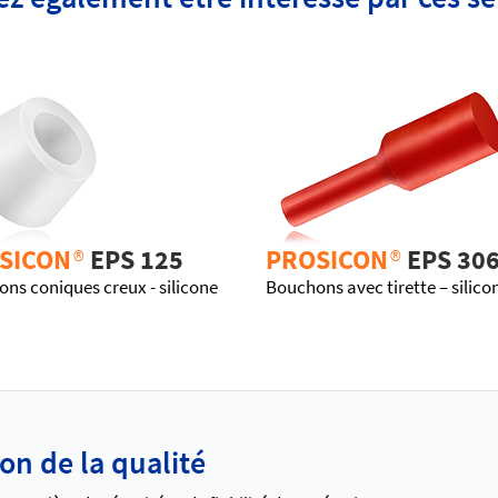
SICON
®
EPS 125
PROSICON
®
EPS 30
ns coniques creux - silicone
Bouchons avec tirette – silico
ion de la qualité