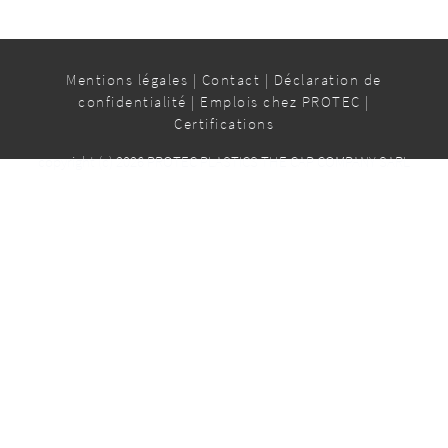
Mentions légales
|
Contact
|
Déclaration de
confidentialité
|
Emplois chez PROTEC
|
Certifications
copyright (c) 2026 PROTEC PLASTICS THE CAP COMPANY SARL