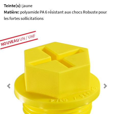
Teinte(s):
jaune
Matière:
polyamide PA 6 résistant aux chocs Robuste pour
les fortes sollicitations
UN / UNF
NOUVEAU
Previous
Next