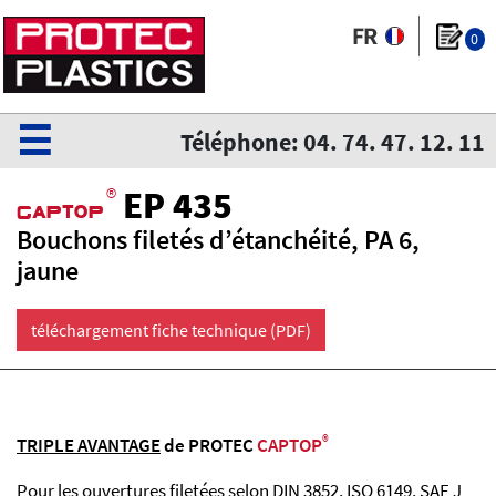
0
☰
Téléphone: 04. 74. 47. 12. 11
®
EP 435
CaPtoP
Bouchons filetés d’étanchéité, PA 6,
jaune
téléchargement fiche technique (PDF)
®
TRIPLE AVANTAGE
de PROTEC
CAPTOP
Pour les ouvertures filetées selon DIN 3852, ISO 6149, SAE J