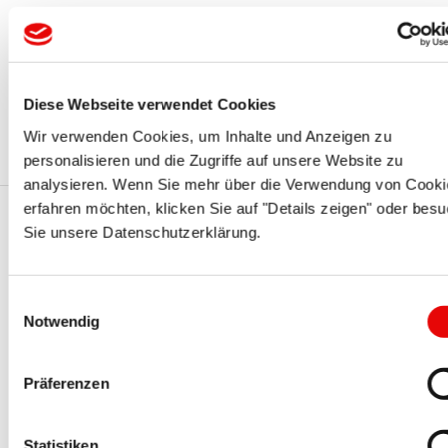
Service de livraison:
Les commandes arrivées avant midi peuvent être expédiées
le jour même par livraison standard ou expresse si
Diese Webseite verwendet Cookies
nécessaire.
Wir verwenden Cookies, um Inhalte und Anzeigen zu
personalisieren und die Zugriffe auf unsere Website zu
analysieren. Wenn Sie mehr über die Verwendung von Cooki
erfahren möchten, klicken Sie auf "Details zeigen" oder bes
Sie unsere Datenschutzerklärung.
Vous pourriez également être
intéressé par ces séries PROTEC
Einwilligungsauswahl
Notwendig
Präferenzen
Statistiken