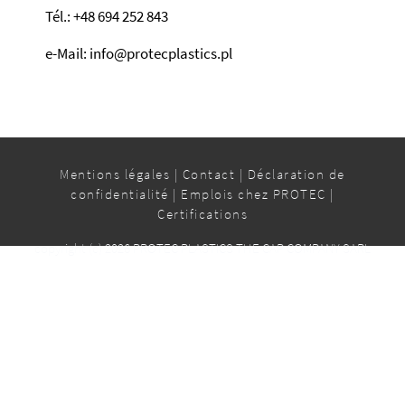
Tél.: +48 694 252 843
e-Mail: info@protecplastics.pl
Mentions légales
|
Contact
|
Déclaration de
confidentialité
|
Emplois chez PROTEC
|
Certifications
copyright (c) 2026 PROTEC PLASTICS THE CAP COMPANY SARL