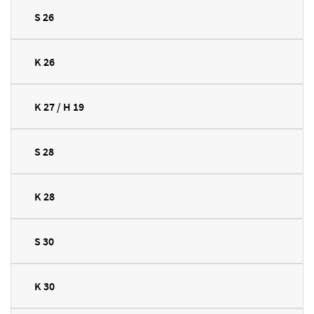
S 26
K 26
K 27 / H 19
S 28
K 28
S 30
K 30