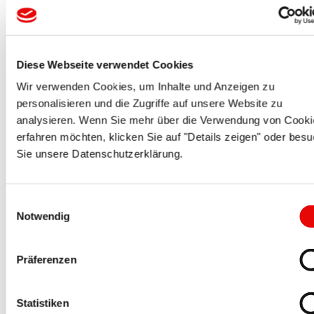
K 33
S 35
Diese Webseite verwendet Cookies
Wir verwenden Cookies, um Inhalte und Anzeigen zu
personalisieren und die Zugriffe auf unsere Website zu
K 35
analysieren. Wenn Sie mehr über die Verwendung von Cooki
erfahren möchten, klicken Sie auf "Details zeigen" oder bes
S 37
Sie unsere Datenschutzerklärung.
K 37
Einwilligungsauswahl
Notwendig
S 40
Präferenzen
K 40
Statistiken