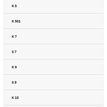
K 5
K 501
K 7
S 7
K 9
S 9
K 10