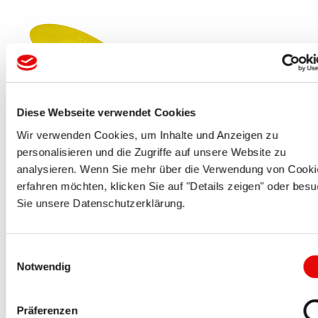
Diese Webseite verwendet Cookies
CAPTOP
®
EP 306
Protecteurs de brides pour montage rapide
Wir verwenden Cookies, um Inhalte und Anzeigen zu
personalisieren und die Zugriffe auf unsere Website zu
analysieren. Wenn Sie mehr über die Verwendung von Cooki
erfahren möchten, klicken Sie auf "Details zeigen" oder bes
Sie unsere Datenschutzerklärung.
Einwilligungsauswahl
Notwendig
DURA-SAFE
®
SES 3000
Protection pour traitement par sablage
Präferenzen