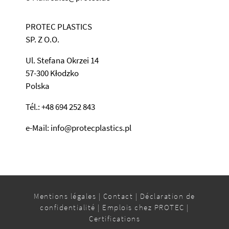
PROTEC PLASTICS
SP. Z O.O.
Ul. Stefana Okrzei 14
57-300 Kłodzko
Polska
Tél.: +48 694 252 843
e-Mail: info@protecplastics.pl
Mentions légales
|
Contact
|
Déclaration de
confidentialité
|
Emplois chez PROTEC
|
Certifications