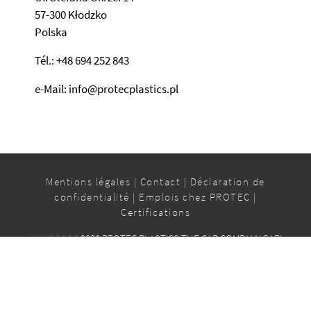
57-300 Kłodzko
Polska
Tél.: +48 694 252 843
e-Mail: info@protecplastics.pl
Mentions légales
|
Contact
|
Déclaration de
confidentialité
|
Emplois chez PROTEC
|
Certifications
copyright (c) 2026 PROTEC PLASTICS THE CAP COMPANY SARL