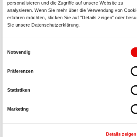
intéressé par ces séries PROTEC
personalisieren und die Zugriffe auf unsere Website zu
analysieren. Wenn Sie mehr über die Verwendung von Cooki
erfahren möchten, klicken Sie auf "Details zeigen" oder bes
Sie unsere Datenschutzerklärung.
Einwilligungsauswahl
Notwendig
Präferenzen
PROSICON
®
EPS 500
Capuchons masquage de connecteurs
Statistiken
Marketing
Details zeigen