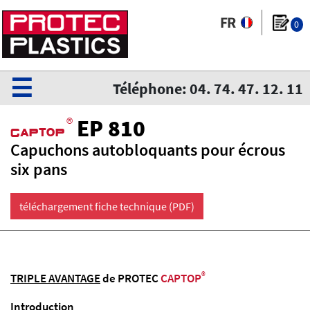
0
☰
Téléphone: 04. 74. 47. 12. 11
®
EP 810
CaPtoP
Capuchons autobloquants pour écrous
six pans
téléchargement fiche technique (PDF)
®
TRIPLE AVANTAGE
de PROTEC
CAPTOP
Introduction