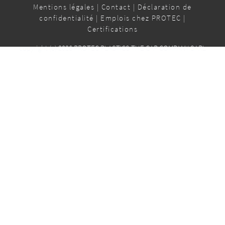
Mentions légales
|
Contact
|
Déclaration de
confidentialité
|
Emplois chez PROTEC
|
Certifications
copyright (c) 2026 PROTEC PLASTICS THE CAP COMPANY SARL