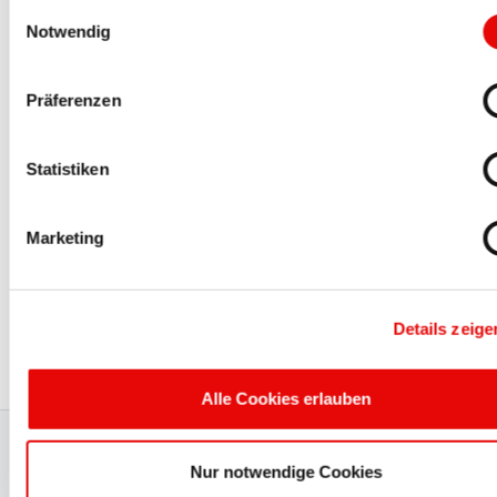
Einwilligungsauswahl
CAPTOP
®
EP 810 Typ 1
Notwendig
Capuchons autobloquants pour écrous six pans
Präferenzen
Statistiken
Marketing
CAPTOP
®
EP 810 Typ 3.1
capuchons autobloquants téléscopiques
Details zeige
Alle Cookies erlauben
Production certifiée et gestion
Nur notwendige Cookies