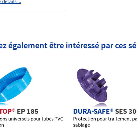
 détails ...
ez également être intéressé par ces s
TOP
®
EP 185
DURA-SAFE
®
SES 30
ns universels pour tubes PVC
Protection pour traitement p
on
sablage