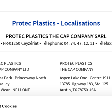
Protec Plastics - Localisations
PROTEC PLASTICS THE CAP COMPANY SARL
 FR-01250 Ceyzériat • Téléphone: 04. 74. 47. 12. 11 • Téléfax:
C PLASTICS
PROTEC PLASTICS
AP COMPANY LTD
THE CAP COMPANY
ss Park - Princesway North
Aspen Lake One - Centre 1911
alley
13785 Highway 183, Ste. 125
 Wear - NE11 ONF
Austin, TX 78750 USA
 (0191) 442 42 42
Phone: 512-238-3148
101) 442 42 22
Fax: 512-238-3001
t Cookies