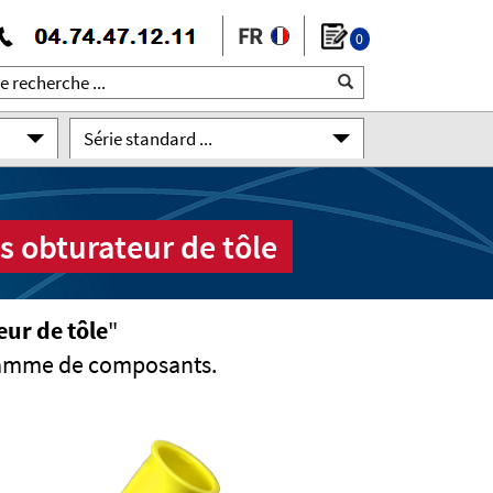
0
Série standard ...
s obturateur de tôle
ur de tôle
"
gamme de composants.