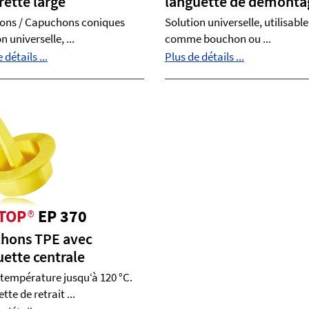
rette large
languette de démonta
ons / Capuchons coniques
Solution universelle, utilisable
n universelle, ...
comme bouchon ou ...
 détails ...
Plus de détails ...
TOP
®
EP 370
hons TPE avec
uette centrale
température jusqu‘à 120 °C.
te de retrait ...