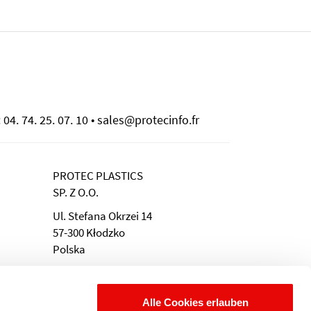
 04. 74. 25. 07. 10 • sales@protecinfo.fr
PROTEC PLASTICS
SP. Z O.O.
Ul. Stefana Okrzei 14
57-300 Kłodzko
Polska
Tél.: +48 694 252 843
e-Mail: info@protecplastics.pl
Alle Cookies erlauben