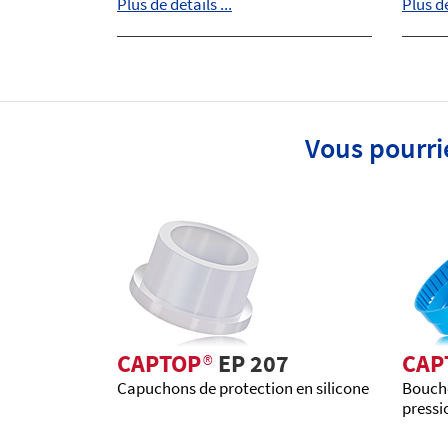
Plus de détails ...
Plus de
Vous pourri
CAPTOP
®
EP 207
CAP
Capuchons de protection en silicone
Boucho
pressi