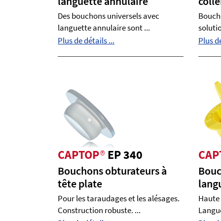
languette annulaire
colle
Des bouchons universels avec
Bouch
languette annulaire sont ...
solutio
Plus de détails ...
Plus de
CAPTOP
®
EP 340
CAP
Bouchons obturateurs à
Bouc
tête plate
lang
Pour les taraudages et les alésages.
Haute 
Construction robuste. ...
Languet