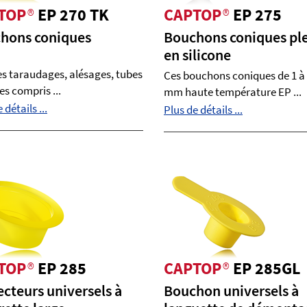
TOP
®
EP 270 TK
CAPTOP
®
EP 275
hons coniques
Bouchons coniques pl
en silicone
es taraudages, alésages, tubes
Ces bouchons coniques de 1 à
es compris ...
mm haute température EP ...
 détails ...
Plus de détails ...
TOP
®
EP 285
CAPTOP
®
EP 285GL
ecteurs universels à
Bouchon universels à