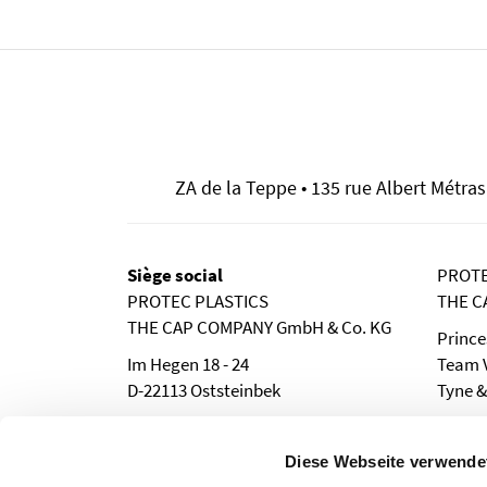
ZA de la Teppe • 135 rue Albert Métras •
Siège social
PROTE
PROTEC PLASTICS
THE C
THE CAP COMPANY GmbH & Co. KG
Prince
Im Hegen 18 - 24
Team V
D-22113 Oststeinbek
Tyne &
Telefon: 0 40 - 713 77 40
Phone:
Telefax: 0 40 - 713 87 62
Fax: (0
Diese Webseite verwende