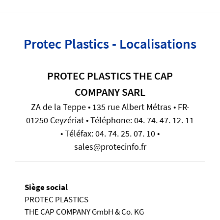
Protec Plastics - Localisations
PROTEC PLASTICS THE CAP
COMPANY SARL
ZA de la Teppe • 135 rue Albert Métras • FR-
01250 Ceyzériat • Téléphone: 04. 74. 47. 12. 11
• Téléfax: 04. 74. 25. 07. 10 •
sales@protecinfo.fr
Siège social
PROTEC PLASTICS
THE CAP COMPANY GmbH & Co. KG