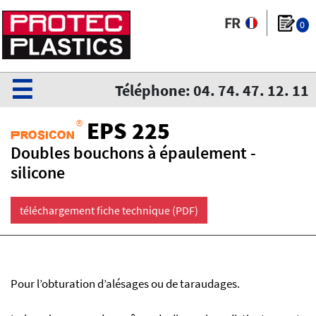
0
☰
Téléphone: 04. 74. 47. 12. 11
®
EPS 225
Prosicon
Doubles bouchons à épaulement -
silicone
téléchargement fiche technique (PDF)
Pour l’obturation d’alésages ou de taraudages.