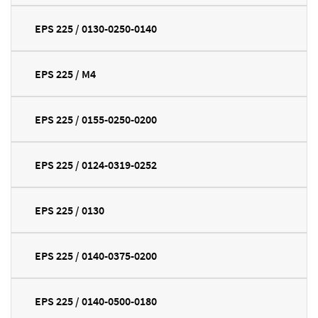
EPS 225 / 0130-0250-0140
EPS 225 / M4
EPS 225 / 0155-0250-0200
EPS 225 / 0124-0319-0252
EPS 225 / 0130
EPS 225 / 0140-0375-0200
EPS 225 / 0140-0500-0180