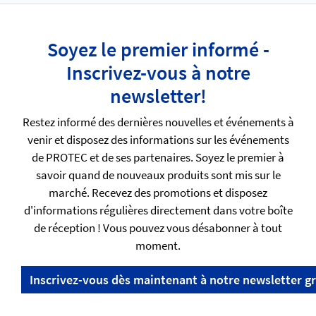
Soyez le premier informé -
Inscrivez-vous à notre
newsletter!
Restez informé des dernières nouvelles et événements à
venir et disposez des informations sur les événements
de PROTEC et de ses partenaires. Soyez le premier à
savoir quand de nouveaux produits sont mis sur le
marché. Recevez des promotions et disposez
d'informations régulières directement dans votre boîte
de réception ! Vous pouvez vous désabonner à tout
moment.
Inscrivez-vous dès maintenant à notre newsletter gr