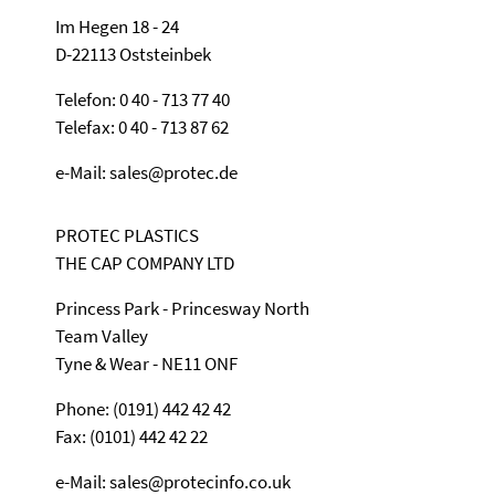
Im Hegen 18 - 24
D-22113 Oststeinbek
Telefon: 0 40 - 713 77 40
Telefax: 0 40 - 713 87 62
e-Mail: sales@protec.de
PROTEC PLASTICS
THE CAP COMPANY LTD
Princess Park - Princesway North
Team Valley
Tyne & Wear - NE11 ONF
Phone: (0191) 442 42 42
Fax: (0101) 442 42 22
e-Mail: sales@protecinfo.co.uk