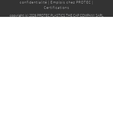
confidentialité
|
Emplois chez PROTEC
|
Certifications
copyright (c) 2026 PROTEC PLASTICS THE CAP COMPANY SARL