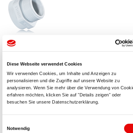
QUICK-FIT
®
EPN 600
Adaptateurs
Avec un grand filetage extérieur et un petit taraudage ...
Diese Webseite verwendet Cookies
Plus de détails ...
Wir verwenden Cookies, um Inhalte und Anzeigen zu
personalisieren und die Zugriffe auf unsere Website zu
analysieren. Wenn Sie mehr über die Verwendung von Cooki
erfahren möchten, klicken Sie auf "Details zeigen" oder
besuchen Sie unsere Datenschutzerklärung.
Einwilligungsauswahl
Notwendig