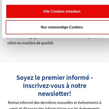
de la qualité
Alle Cookies erlauben
PROTEC répond aux exigences les plus strictes en
matière de sécurité et de fiabilité des opérations. Les
approbations et
certifications
internationales que sont
Nur notwendige Cookies
UL, CSA, BSA, DIN EN ISO 9001:2015 VDE et VDA 6.2
prouvent l'engagement total et de haut niveau qui est le
nôtre en matière de qualité.
Soyez le premier informé -
Inscrivez-vous à notre
newsletter!
Restez informé des dernières nouvelles et événements à
venir et disposez des informations sur les événements