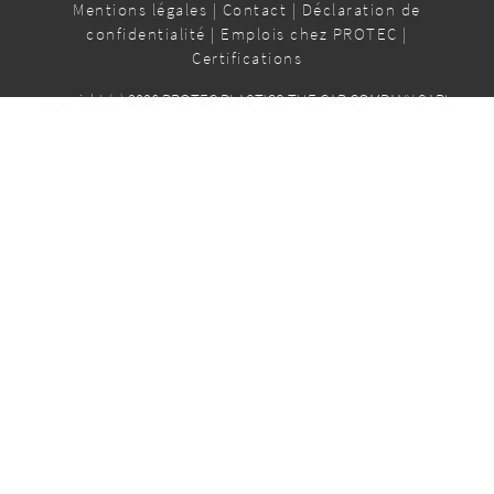
Mentions légales
|
Contact
|
Déclaration de
confidentialité
|
Emplois chez PROTEC
|
Certifications
copyright (c) 2026 PROTEC PLASTICS THE CAP COMPANY SARL