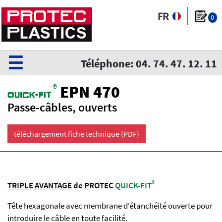
0
☰
Téléphone: 04. 74. 47. 12. 11
®
EPN 470
QuiCk-fit
Passe-câbles, ouverts
téléchargement fiche technique (PDF)
®
TRIPLE AVANTAGE
de PROTEC
QUICK-FIT
Tête hexagonale avec membrane d‘étanchéité ouverte pour
introduire le câble en toute facilité.