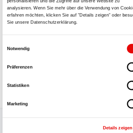
personalisieren und die Zugriffe auf unsere Website zu
QUICK-FIT
®
EPN 520
analysieren. Wenn Sie mehr über die Verwendung von Cooki
erfahren möchten, klicken Sie auf "Details zeigen" oder bes
Joints multi-fils / antipoussière
Sie unsere Datenschutzerklärung.
Einwilligungsauswahl
Notwendig
Präferenzen
QUICK-FIT
®
EPN 450
Statistiken
Obturateurs filetés
Marketing
Production certifiée et gestion
Details zeigen