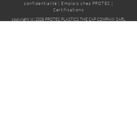
confidentialité
|
Emplois chez PROTEC
|
Certifications
copyright (c) 2026 PROTEC PLASTICS THE CAP COMPANY SARL