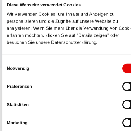
de la qualité
Diese Webseite verwendet Cookies
Wir verwenden Cookies, um Inhalte und Anzeigen zu
PROTEC répond aux exigences les plus strictes en
personalisieren und die Zugriffe auf unsere Website zu
matière de sécurité et de fiabilité des opérations. Les
analysieren. Wenn Sie mehr über die Verwendung von Cooki
approbations et
certifications
internationales que sont
erfahren möchten, klicken Sie auf "Details zeigen" oder
UL, CSA, BSA, DIN EN ISO 9001:2015 VDE et VDA 6.2
besuchen Sie unsere Datenschutzerklärung.
prouvent l'engagement total et de haut niveau qui est le
nôtre en matière de qualité.
Einwilligungsauswahl
Notwendig
Soyez le premier informé -
Präferenzen
Inscrivez-vous à notre
newsletter!
Statistiken
Restez informé des dernières nouvelles et événements à
venir et disposez des informations sur les événements
Marketing
de PROTEC et de ses partenaires. Soyez le premier à