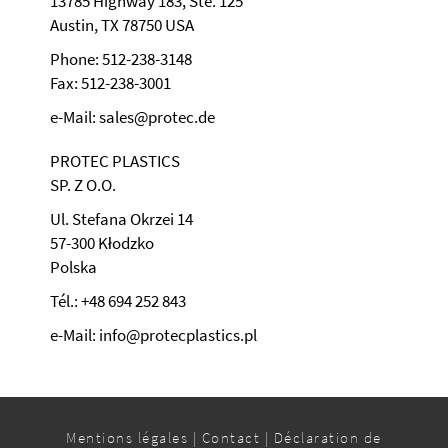
13785 Highway 183, Ste. 125
Austin, TX 78750 USA
Phone: 512-238-3148
Fax: 512-238-3001
e-Mail: sales@protec.de
PROTEC PLASTICS
SP. Z O.O.
Ul. Stefana Okrzei 14
57-300 Kłodzko
Polska
Tél.: +48 694 252 843
e-Mail: info@protecplastics.pl
Mentions légales
|
Contact
|
Déclaration de