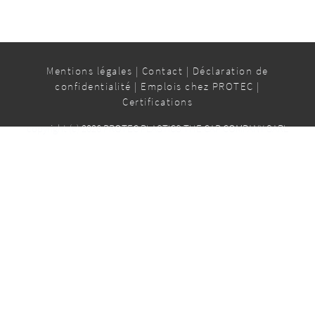
Mentions légales
|
Contact
|
Déclaration de
confidentialité
|
Emplois chez PROTEC
|
Certifications
copyright (c) 2026 PROTEC PLASTICS THE CAP COMPANY SARL