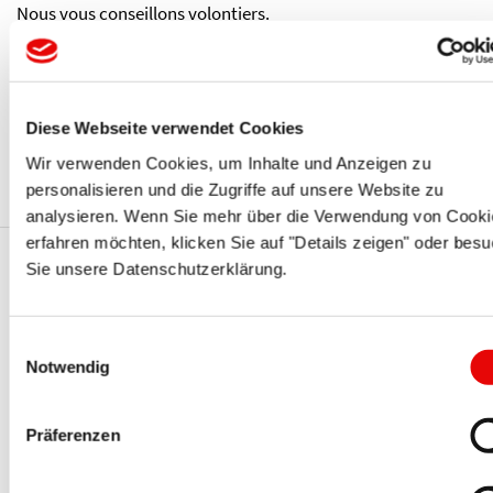
Nous vous conseillons volontiers.
Service de livraison:
Les commandes arrivées avant midi peuvent être expédiées
le jour même par livraison standard ou expresse si
Diese Webseite verwendet Cookies
nécessaire.
Wir verwenden Cookies, um Inhalte und Anzeigen zu
personalisieren und die Zugriffe auf unsere Website zu
analysieren. Wenn Sie mehr über die Verwendung von Cooki
erfahren möchten, klicken Sie auf "Details zeigen" oder bes
Sie unsere Datenschutzerklärung.
Vous pourriez également être
intéressé par ces séries PROTEC
Einwilligungsauswahl
Notwendig
Präferenzen