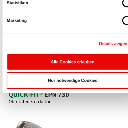
Statistiken
Marketing
QUICK-FIT
®
EPN 715
Contre-écrous CEM avec bords vifs en laiton
Details zeigen
Alle Cookies erlauben
Nur notwendige Cookies
QUICK-FIT
®
EPN 730
Obturateurs en laiton