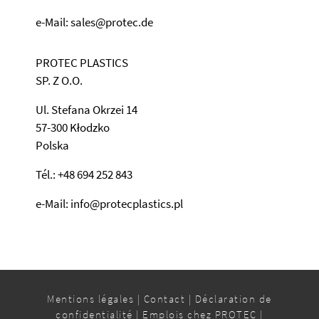
e-Mail: sales@protec.de
PROTEC PLASTICS
SP. Z O.O.
Ul. Stefana Okrzei 14
57-300 Kłodzko
Polska
Tél.: +48 694 252 843
e-Mail: info@protecplastics.pl
Mentions légales
|
Contact
|
Déclaration de
confidentialité
|
Emplois chez PROTEC
|