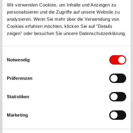
Wir verwenden Cookies, um Inhalte und Anzeigen zu
personalisieren und die Zugriffe auf unsere Website zu
analysieren. Wenn Sie mehr über die Verwendung von
Cookies erfahren möchten, klicken Sie auf "Details
zeigen" oder besuchen Sie unsere Datenschutzerklärung.
Einwilligungsauswahl
Si vous avez des questions ou si vous souhaitez annuler
Notwendig
votre demande, veuillez contacter notre équipe sur
service@protecinfo.fr . Les informations sur les données
Präferenzen
personnelles et les annulations peuvent être trouvées dans
notre politique de confidentialité.
Statistiken
Marketing
Production certifiée et gestion
de la qualité