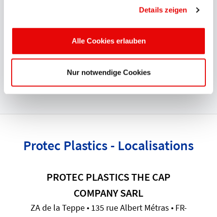
Details zeigen
PROTEC répond aux exigences les plus strictes en
matière de sécurité et de fiabilité des opérations. Les
approbations et
certifications
internationales que sont
Alle Cookies erlauben
UL, CSA, BSA, DIN EN ISO 9001:2015 VDE et VDA 6.2
prouvent l'engagement total et de haut niveau qui est le
Nur notwendige Cookies
nôtre en matière de qualité.
Protec Plastics - Localisations
PROTEC PLASTICS THE CAP
COMPANY SARL
ZA de la Teppe • 135 rue Albert Métras • FR-