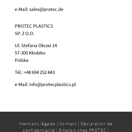
e-Mail: sales@protec.de
PROTEC PLASTICS
SP. Z O.O.
Ul. Stefana Okrzei 14
57-300 Kłodzko
Polska
Tél.: +48 694 252 843
e-Mail: info@protecplastics.pl
Mentions légales
|
Contact
|
Déclaration de
confidentialité
|
Emplois chez PROTEC
|