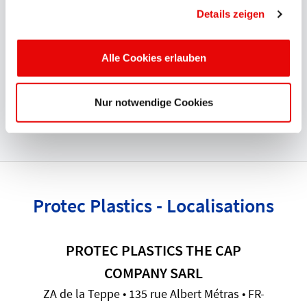
Details zeigen
PROTEC répond aux exigences les plus strictes en
matière de sécurité et de fiabilité des opérations. Les
approbations et
certifications
internationales que sont
Alle Cookies erlauben
UL, CSA, BSA, DIN EN ISO 9001:2015 VDE et VDA 6.2
prouvent l'engagement total et de haut niveau qui est le
Nur notwendige Cookies
nôtre en matière de qualité.
Protec Plastics - Localisations
PROTEC PLASTICS THE CAP
COMPANY SARL
ZA de la Teppe • 135 rue Albert Métras • FR-