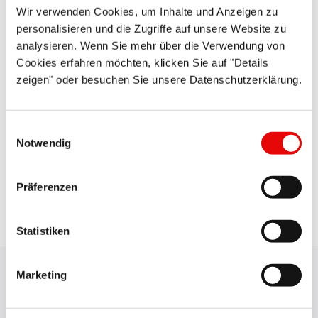
Wir verwenden Cookies, um Inhalte und Anzeigen zu
personalisieren und die Zugriffe auf unsere Website zu
analysieren. Wenn Sie mehr über die Verwendung von
Cookies erfahren möchten, klicken Sie auf "Details
zeigen" oder besuchen Sie unsere Datenschutzerklärung.
Einwilligungsauswahl
Si vous avez des questions ou si vous souhaitez annuler
Notwendig
votre demande, veuillez contacter notre équipe sur
service@protecinfo.fr . Les informations sur les données
Präferenzen
personnelles et les annulations peuvent être trouvées dans
notre politique de confidentialité.
Statistiken
Marketing
Production certifiée et gestion
de la qualité