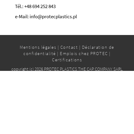
Tél.: +48 694 252 843
e-Mail: info@protecplastics.pl
Mentions légales
|
Contact
|
Déclaration de
confidentialité
|
Emplois chez PROTEC
|
Certifications
copyright (c) 2026 PROTEC PLASTICS THE CAP COMPANY SARL