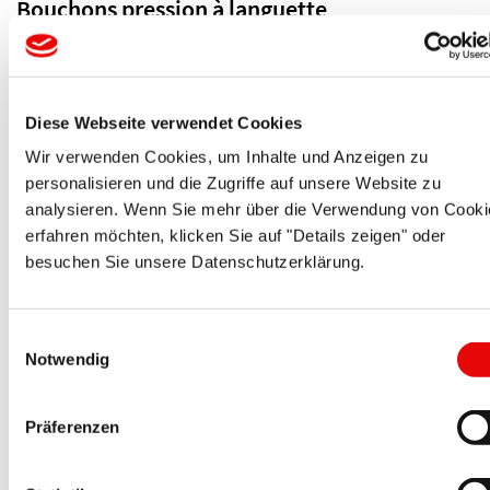
Bouchons pression à languette
Pour montage rapide. Avec une lamelle flexible. La lamelle ...
Plus de détails ...
Diese Webseite verwendet Cookies
Wir verwenden Cookies, um Inhalte und Anzeigen zu
personalisieren und die Zugriffe auf unsere Website zu
analysieren. Wenn Sie mehr über die Verwendung von Cooki
erfahren möchten, klicken Sie auf "Details zeigen" oder
besuchen Sie unsere Datenschutzerklärung.
Einwilligungsauswahl
CAPTOP
®
EP 360
Notwendig
Bouchons pression à languette de
préhension
Präferenzen
Pour un montage rapide. La lamelle flexible absorbe les ...