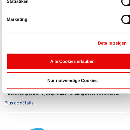
Plus de détails ...
Statistiken
Marketing
Details zeigen
Alle Cookies erlauben
CAPTOP
®
EP 370
Bouchons TPE avec languette centrale
Nur notwendige Cookies
Haute température jusqu‘à 120 °C. Languette de retrait ...
Plus de détails ...