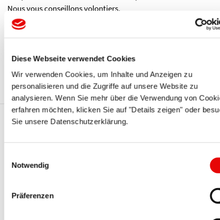
Nous vous conseillons volontiers.
Service de livraison:
Les commandes arrivées avant midi peuvent être expédiées
le jour même par livraison standard ou expresse si
Diese Webseite verwendet Cookies
nécessaire.
Wir verwenden Cookies, um Inhalte und Anzeigen zu
personalisieren und die Zugriffe auf unsere Website zu
analysieren. Wenn Sie mehr über die Verwendung von Cooki
erfahren möchten, klicken Sie auf "Details zeigen" oder bes
Sie unsere Datenschutzerklärung.
Vous pourriez également être
intéressé par ces séries PROTEC
Einwilligungsauswahl
Notwendig
Präferenzen