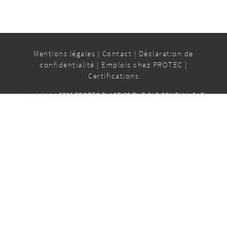
Mentions légales
|
Contact
|
Déclaration de
confidentialité
|
Emplois chez PROTEC
|
Certifications
copyright (c) 2026 PROTEC PLASTICS THE CAP COMPANY SARL