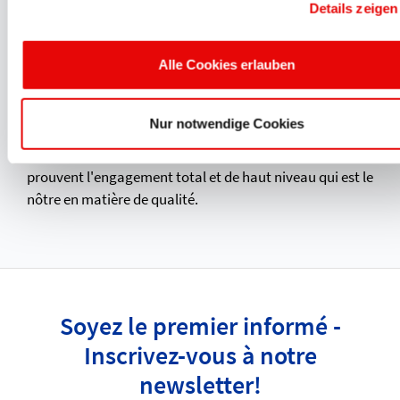
Details zeigen
Production certifiée et gestion
de la qualité
Alle Cookies erlauben
PROTEC répond aux exigences les plus strictes en
matière de sécurité et de fiabilité des opérations. Les
Nur notwendige Cookies
approbations et
certifications
internationales que sont
UL, CSA, BSA, DIN EN ISO 9001:2015 VDE et VDA 6.2
prouvent l'engagement total et de haut niveau qui est le
nôtre en matière de qualité.
Soyez le premier informé -
Inscrivez-vous à notre
newsletter!