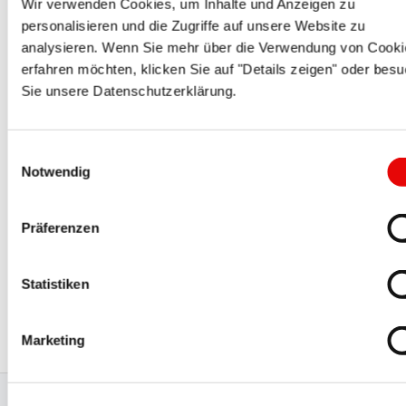
Wir verwenden Cookies, um Inhalte und Anzeigen zu
personalisieren und die Zugriffe auf unsere Website zu
analysieren. Wenn Sie mehr über die Verwendung von Cooki
CAPTOP
®
EP 207
erfahren möchten, klicken Sie auf "Details zeigen" oder bes
Capuchons de protection en silicone
Sie unsere Datenschutzerklärung.
Einwilligungsauswahl
Notwendig
Präferenzen
CAPTOP
®
EP 306
Statistiken
Protecteurs de brides pour montage rapide
Marketing