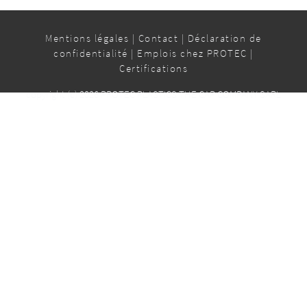
Mentions légales
|
Contact
|
Déclaration de
confidentialité
|
Emplois chez PROTEC
|
Certifications
copyright (c) 2026 PROTEC PLASTICS THE CAP COMPANY SARL